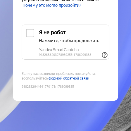
Почему это могло произойти?
Если у вас возникли проблемы, пожалуйста,
воспользуйтесь
формой обратной связи
9182632944641770171
:
1786099335