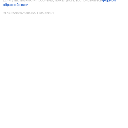
Если у вас возникли проблемы, пожалуйста, воспользуйтесь
формой
обратной связи
9173925988028384455
:
1785969591