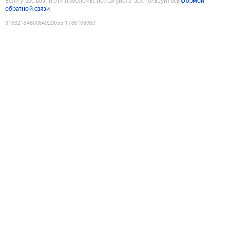
Если у вас возникли проблемы, пожалуйста, воспользуйтесь
формой
обратной связи
9183218460084929055
:
1786108060