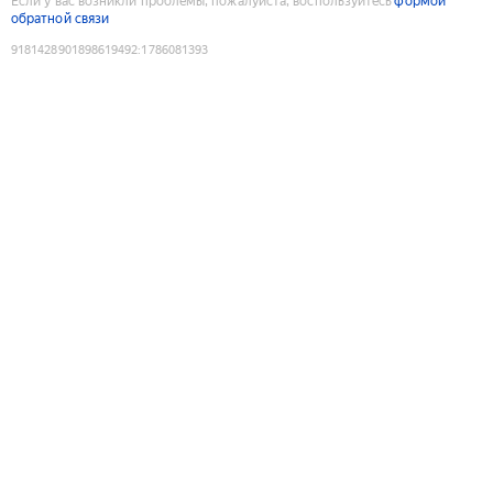
Если у вас возникли проблемы, пожалуйста, воспользуйтесь
формой
обратной связи
9181428901898619492
:
1786081393