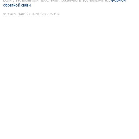
Если у вас возникли проблемы, пожалуйста, воспользуйтесь
формой
обратной связи
9198469514015802620
:
1786335318