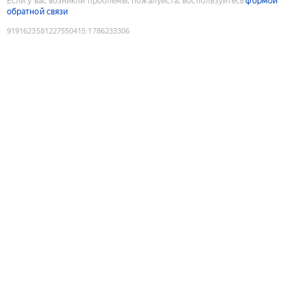
Если у вас возникли проблемы, пожалуйста, воспользуйтесь
формой
обратной связи
9191623581227550415
:
1786233306