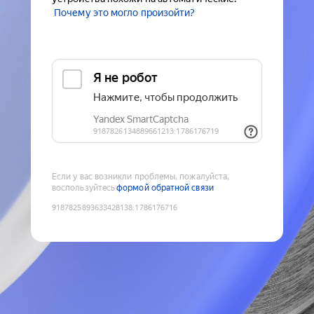
Почему это могло произойти?
Если у вас возникли проблемы, пожалуйста,
воспользуйтесь
формой обратной связи
9187825893633428138
:
1786176716