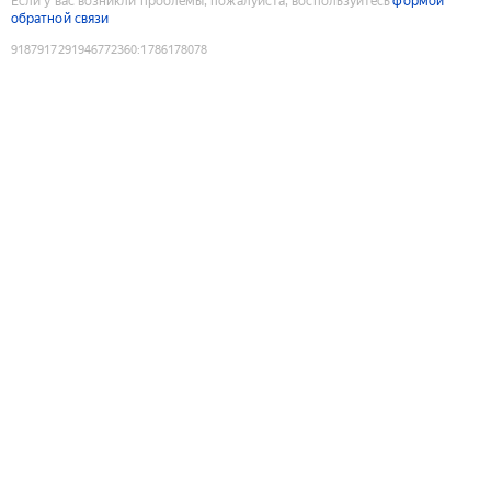
Если у вас возникли проблемы, пожалуйста, воспользуйтесь
формой
обратной связи
9187917291946772360
:
1786178078