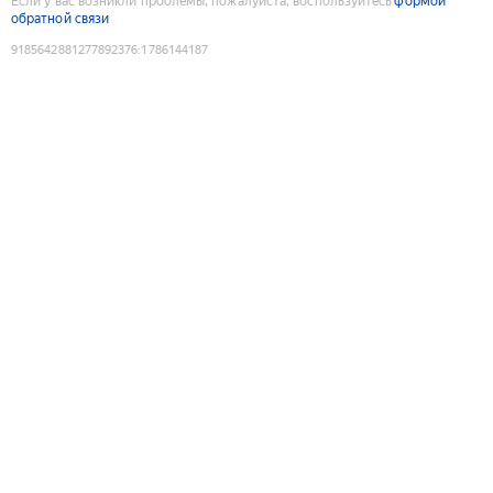
Если у вас возникли проблемы, пожалуйста, воспользуйтесь
формой
обратной связи
9185642881277892376
:
1786144187