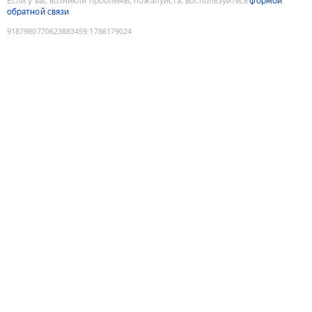
Если у вас возникли проблемы, пожалуйста, воспользуйтесь
формой
обратной связи
9187980770623883459
:
1786179024