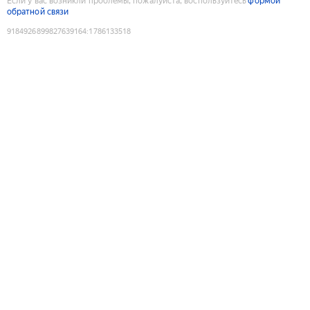
Если у вас возникли проблемы, пожалуйста, воспользуйтесь
формой
обратной связи
9184926899827639164
:
1786133518