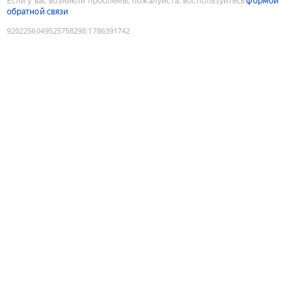
Если у вас возникли проблемы, пожалуйста, воспользуйтесь
формой
обратной связи
9202256049525758298
:
1786391742