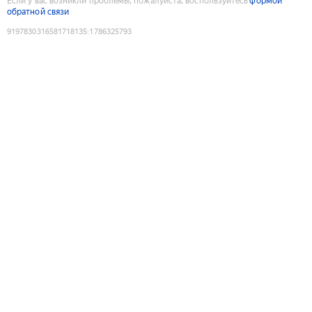
Если у вас возникли проблемы, пожалуйста, воспользуйтесь
формой
обратной связи
9197830316581718135
:
1786325793