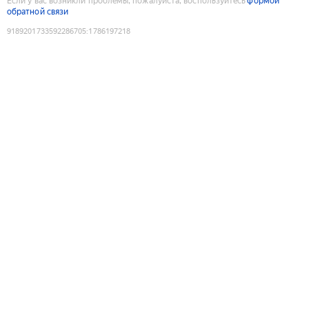
Если у вас возникли проблемы, пожалуйста, воспользуйтесь
формой
обратной связи
9189201733592286705
:
1786197218