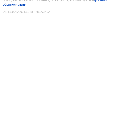
Если у вас возникли проблемы, пожалуйста, воспользуйтесь
формой
обратной связи
9194300282692436788
:
1786273192