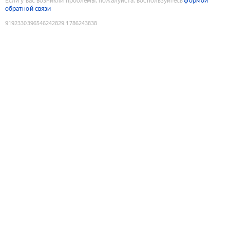
Если у вас возникли проблемы, пожалуйста, воспользуйтесь
формой
обратной связи
9192330396546242829
:
1786243838