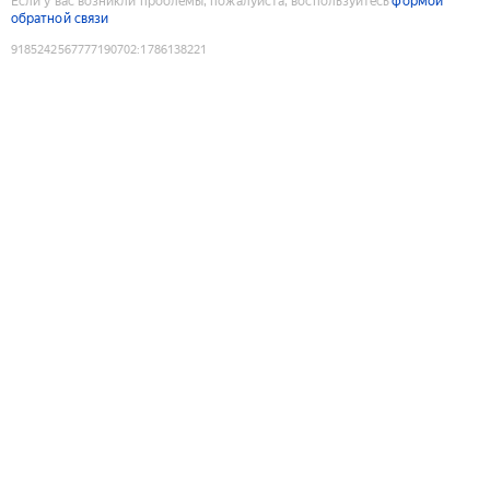
Если у вас возникли проблемы, пожалуйста, воспользуйтесь
формой
обратной связи
9185242567777190702
:
1786138221